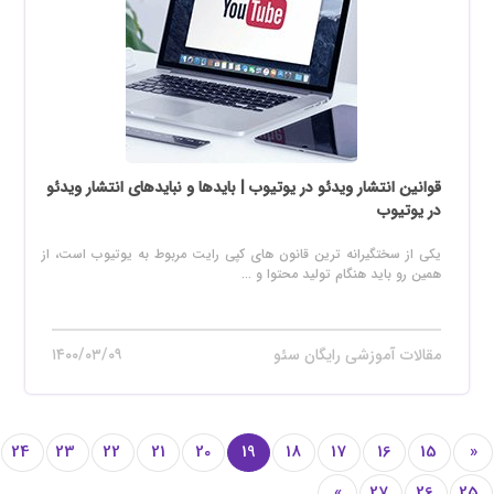
قوانین انتشار ویدئو در یوتیوب | بایدها و نبایدهای انتشار ویدئو
در یوتیوب
یکی از سختگیرانه ترین قانون های کپی رایت مربوط به یوتیوب است، از
همین رو باید هنگام تولید محتوا و ...
مقالات آموزشی رایگان سئو
۱۴۰۰/۰۳/۰۹
24
23
22
21
20
19
18
17
16
15
«
»
27
26
25