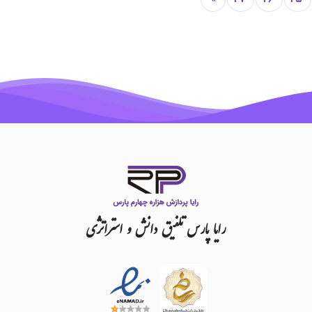
رایا
پارس
تلفیق
دانش
و
استراتژی