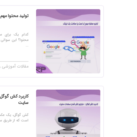
خرید
خرید
تولید محتوا مه
خرید 
کدام یک برای س
خرید
محتوا؟ این سوالی 
...
خرید
خرید
مقالات آموزشی ر
کاربرد کش گوگل
سایت
کش گوگل، یک عکس
است که از طریق سرو