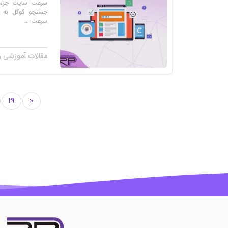
سرعت سایت جزء فا
جستجو گوگل به 
سرعت ...
مقالات آموزشی ر
19
«