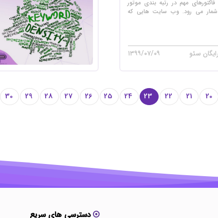
کتورهای مهم در رتبه بندی موتور
شمار می رود. وب سایت هایی که
ایگان سئو
۱۳۹۹/۰۷/۰۹
30
29
28
27
26
25
24
23
22
21
20
دسترسی های سریع