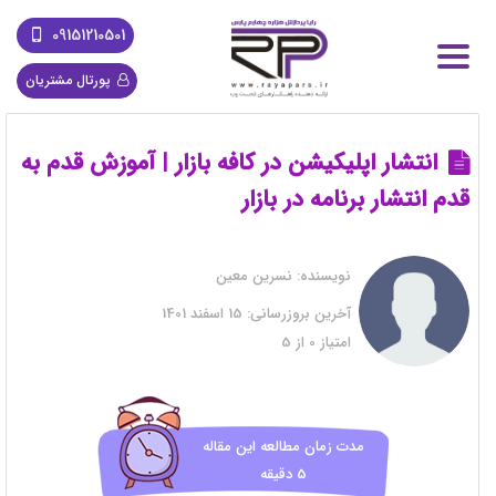
09151210501
پورتال مشتریان
انتشار اپلیکیشن در کافه بازار | آموزش قدم به
قدم انتشار برنامه در بازار
نویسنده:
نسرین معین
آخرین بروزرسانی:
15 اسفند 1401
امتیاز
0
از
5
مدت زمان مطالعه این مقاله
5 دقیقه