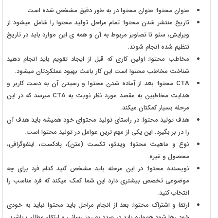
عنوان محتوا: عنوان محتوا در به طور دقیق مشخص شده است.
تاریخ منتشر شدن محتوا: تمام مراحل تولید محتوا را شامل میشود از
ویرایش، سئو تا تصاویر مربوط به آن و همه ی این موارد باید در تاریخ
تنظیم شده انجام شوند.
مخاطب محتوا: اولین کاری که قبل از ایجاد تقویم باید انجام دهید
شناخت مخاطب محتوا است این کار باعث بهبود عملکردتان میشود.
CTA محتوا: بعد از آماده شدن محتوا و رسیدن آن به دست کاربر و
هدایت مخاطبین به مقصد مورد نظر نوبت به CTA میرسد که در این
مرحله بسیار کمکتان میکند.
هدف تولید محتوا: در راستای تولید محتوای خود همیشه باید هدف آن
را در بر بگیرد. این یکی از مهم ترین عوامل در تولید محتوا است.
نوع و ماهیت محتوا: ویدئو، تکست (متن)، پادکست، اینفوگرافی،
محصول و غیره.
نویسنده محتوا: در این مرحله باید مشخص کنید کدام فرد برای چه
موضوعی تخصص بیشتری دارد این شما کمک میکند که فرد مناسب را
انتخاب کنید.
ارتقا و اشتراک محتوا: بعد از انجام مراحل باید محتوا نباید به خودی
خود رها شود همواره باید در صدد به روز رسانی و ارتقاء مطالب باشید.