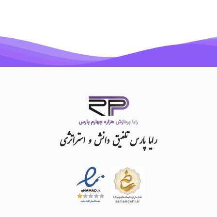
رایا
پارس
تلفیق
دانش
و
استراتژی