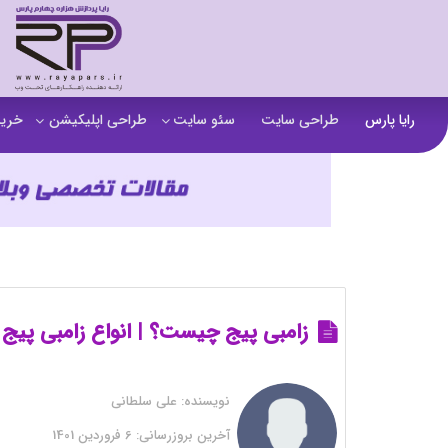
رایا پارس
طراحی سایت
سئو سایت
طراحی اپلیکیشن
خرید
سفارش تولید محتوا
اپلیکیشن b2b
خرید
آنالیز سایت
اپلیکیشن فروشگاهی
خرید
آموزش سئو در مشهد
اپلیکیشن آموزشی
خرید
سئو خارجی و ساخت بک لینک
خرید
خرید سای
زامبی پیج چیست؟ | انواع زامبی پیج
خرید
نویسنده:
علی سلطانی
خرید
آخرین بروزرسانی:
6 فروردین 1401