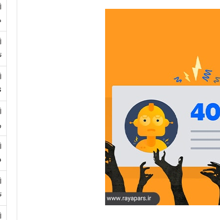
م
ت
S
ر
5
ت