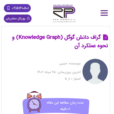
09151210501
پورتال مشتریان
گراف دانش گوگل (Knowledge Graph) و
نحوه عملکرد آن
نویسنده:
حبیبی
آخرین بروزرسانی:
25 مرداد 1402
امتیاز
0
از
5
مدت زمان مطالعه این مقاله
6 دقیقه