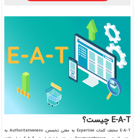
E-A-T چیست؟
E-A-T مخفف کلمات Expertise به معنی تخصص، Authoritativeness به