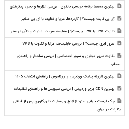
بهترین محیط برنامه نویسی پایتون | بررسی ابزارها و نحوه پیکربندی
آی پی ثابت چیست؟ | کاربردها، مزایا و تفاوت با آی پی متغیر
تفاوت IPv4 با IPv6 چیست؟ | مقایسه سرعت، امنیت و تاثیر در سئو
سرور ابری چیست؟ | بررسی قابلیت‌ها، مزایا و تفاوت با VPS
تفاوت سرور مجازی و سرور اختصاصی | بررسی ساختار و راهنمای
انتخاب
بهترین افزونه پیامک وردپرس و ووکامرس | راهنمای انتخاب 1405
بهترین CDN برای وردپرس | بررسی سرویس‌ها و راهنمای تنظیمات
چک لیست حیاتی سئو: از لانچ وب‌سایت تا ریکاوری پس از قطعی
اینترنت در ایران