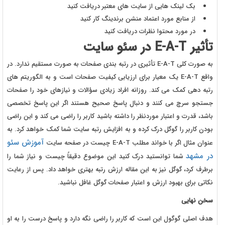
بک لینک هایی از سایت های معتبر دریافت کنید
از منابع مورد اعتماد منشن برندینگ کار کنید
در مورد محتوا نظرات دریافت کنید
تأثیر E-A-T در سئو سایت
به صورت کلی E-A-T تأثیری در رتبه بندی صفحات به صورت مستقیم ندارد. در
واقع E-A-T یک معیار برای ارزیابی کیفیت صفحات است و به الگوریتم های
رتبه دهی کمک می کند. روزانه افراد زیادی سؤالات و نیازهای خود را صفحات
جستجو سرچ می کنند و دنبال پاسخ صحیح هستند اگر این پاسخ تخصصی
باشد، قدرت و اعتبار موردنظر را داشته باشید کاربر را راضی می کند و این راضی
بودن کاربر را گوگل درک کرده و به افزایش رتبه سایت شما کمک خواهد کرد. به
آموزش سئو
عنوان مثال اگر با خواند مطلب E-A-T چیست در صفحه سایت
در مشهد
شما توانستید درک کنید این موضوع دقیقاً چیست و نیاز شما را
برطرف کرد، گوگل نیز به این مقاله ارزش رتبه بهتری خواهد داد. پس از رعایت
نکاتی برای بهبود ارزش و اعتبار صفحات گوگل غافل نباشید.
سخن نهایی
هدف اصلی گوگول این است که کاربر را راضی نگه دارد و پاسخ درست را به او