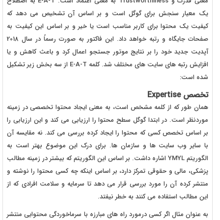
معنی قدرت و Trustworthiness به معنی اعتماد است. E-A-T به اصطلاح
یک معیار سنجش برای گوگل است و بر اساس آن تشخیص می دهد که
کیفیت یک محتوا برای کاربر مناسب است یا خیر و بر اساس این کیفیت به
صفحات جایگاه و رتبه خواهد داد. این فاکتور به صورت رسماً در سال 2018
آپدیت جدید خود را بر نتایج موتور جستجو اعمال کرد و باعث کاهش و یا
افزایش رتبه های سایت های مختلف شد. کلمه E-A-T از سه بخش زیر تشکیل
شده است:
تخصص Expertise
همان طور که از کلمه مشخص است، به معنی ایجاد محتوا تخصصی در زمینه
موردنظر است. در ابتدا گوگل سطح محتوا را ارزیابی می کند و این ارزیابی را
بر اساس تخصص کسی که محتوا را ایجاد کرده بررسی می کند. نه مقایسه آن
با سایر وب سایت ها و سازمان ها. برای درک این موضوع بهتر است به
الگوریتم YMYL اشاره داشت. بر اساس این الگوریتم که بیشتر در زمینه مطالب
پزشکی، مالی و حقوقی تمرکز دارد، بر اساس اینکه چه کسی محتوا را نوشته و
منتشر کرده آن را مورد بررسی قرار می دهد تا سرمایه و سلامت افرادی که از
این مطالب استفاده می کنند به خطر نیفتد.
به عنوان مثال اگر کسی درمورد راه های مبارزه با سرماخوردگی محتوایی منتشر