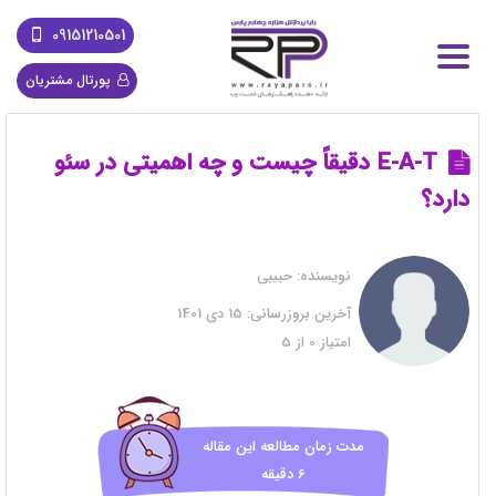
09151210501
پورتال مشتریان
E-A-T دقیقاً چیست و چه اهمیتی در سئو
دارد؟
نویسنده:
حبیبی
آخرین بروزرسانی:
15 دی 1401
امتیاز
0
از
5
مدت زمان مطالعه این مقاله
6 دقیقه