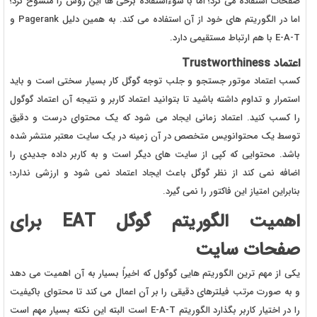
صفحات استفاده می کرد؛ اما با سوءاستفاده برخی ها این روش را منسوخ کرد؛
اما در الگوریتم های خود از آن استفاده می کند. به همین دلیل Pagerank و
E-A-T با هم ارتباط مستقیمی دارد.
اعتماد Trustworthiness
کسب اعتماد موتور جستجو و جلب توجه گوگل کار بسیار سختی است و باید
استمرار و تداوم داشته باشید تا بتوانید اعتماد کاربر و نتیجه آن اعتماد گوگول
را کسب کنید. اعتماد زمانی ایجاد می شود که یک محتوای درست و دقیق
توسط یک محتوانویس متخصص در آن زمینه در یک سایت معتبر منتشر شده
باشد. محتوایی که کپی از سایت های دیگر است و به کاربر داده جدیدی را
اضافه نمی کند از نظر گوگل باعث ایجاد اعتماد نمی شود و ارزشی ندارد؛
بنابراین امتیاز این فاکتور را نمی گیرد.
اهمیت الگوریتم گوگل EAT برای
صفحات سایت
یکی از مهم ترین الگوریتم هایی گوگول که اخیراً بسیار به آن اهمیت می دهد
و به صورت مرتب فیلترهای دقیقی را بر آن اعمال می کند تا محتوای باکیفیت
را در اختیار کاربر بگذارد الگوریتم E-A-T است البته این نکته بسیار مهم است