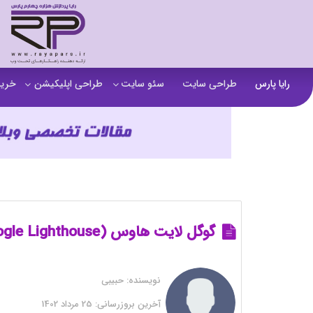
رایا پارس
طراحی سایت
سئو سایت
طراحی اپلیکیشن
خرید
سفارش تولید محتوا
اپلیکیشن b2b
خرید
آنالیز سایت
اپلیکیشن فروشگاهی
خرید
آموزش سئو در مشهد
اپلیکیشن آموزشی
خرید
سئو خارجی و ساخت بک لینک
خرید
خرید سای
گوگل لایت هاوس (Google Lighthouse) چیست و چه کاربردی دارد؟
خرید
نویسنده:
حبیبی
خرید
آخرین بروزرسانی:
25 مرداد 1402