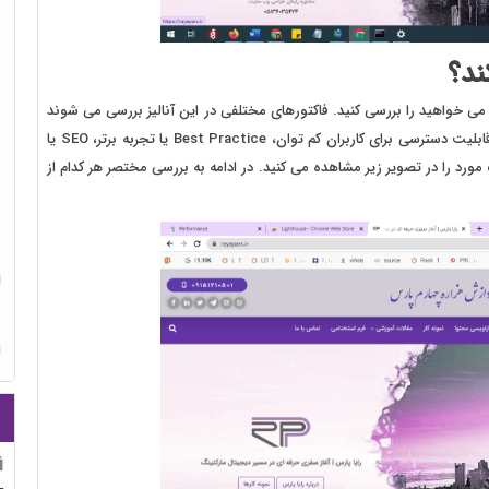
ند؟
ی خواهید را بررسی کنید. فاکتورهای مختلفی در این آنالیز بررسی می شوند
که عبارتند از:Performance یا عملکرد سایت،Accessibility یا قابلیت دسترسی برای کاربران کم توان، Best Practice یا تجربه برتر، SEO یا
بهینه سازی سایت و WPA یا وب اپلیکیشن پیش رونده که هر 5 مورد را در تصویر زیر مشاهده می کنید. در ادامه به بررسی مختصر هر کدام از