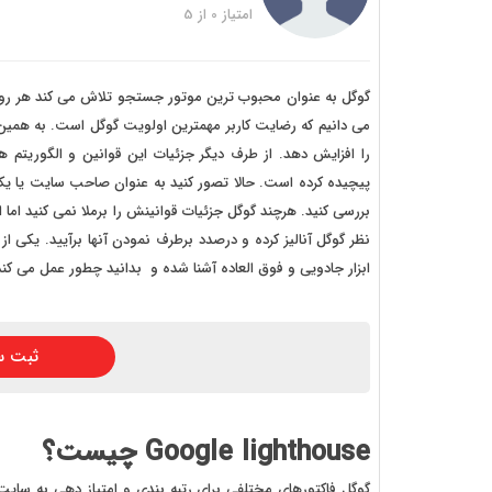
خرید
امتیاز
0
از
5
خرید
خرید 
گوگل به عنوان محبوب ترین موتور جستجو تلاش می کند هر روز ب
می دانیم که رضایت کاربر مهمترین اولویت گوگل است. به همین 
خرید
را افزایش دهد. از طرف دیگر جزئیات این قوانین و الگوری
خرید
پیچیده کرده است. حالا تصور کنید به عنوان صاحب سایت یا یک ک
بررسی کنید. هرچند گوگل جزئیات قوانینش را برملا نمی کنید اما ا
خرید
نظر گوگل آنالیز کرده و درصدد برطرف نمودن آنها برآیید. یکی از
ابزار جادویی و فوق العاده آشنا شده و بدانید چطور عمل می کند 
ثبت س
Google lighthouse چیست؟
گوگل فاکتورهای مختلفی برای رتبه بندی و امتیاز دهی به سایت ه