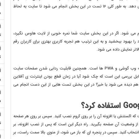
نظر به کار گیری پروتکل HTTS و HTTP/2 مورد ارزیابی قرار می دهد. به طور کلی 16 تست در این بخش انجام می شود تا سایت به لحاظ
م
می شود. اگر در این بخش سایت شما نمره خوبی از لایت هاوس نگیرد،
ت
 بهبود ببخشید و به این ترتیب هم تجربه کاربری بهتری برای کاربران رقم
لاتر نمایش داده می شود.
S
بیشتر تست های این بخش مرتبط با تطابق اپلیکیشن یا نسخه وب گوشی و PWA ها است. همچنین قابلیت ردابی شدن صفحات سایت
 قابل بررسی این است که چک شود آیا در زمان قطع بودن اینترنت ی آفلاین
ر
ودن آن سایت در دسترس است یا خیر؟ آیا در سایت ارور 200 هم دیده می شود یا خیر؟ در این بخش تست هایی از این دست انجام می
5
ست که اکستنش یا افزونه آن را بر روی کروم نصب کنید. سپس بر روی هر صفحه
ت
ش از وضعیت آن صفحه بگیرید. راه دیگر این است که پس از نصب افزونه، بر
فحه سایت موردنظر کلیک راست کنید و گزینه Ispect را انتخاب کنید. سپس در پنجره ای که باز می شود، از منوی بالا سمت راست، بر