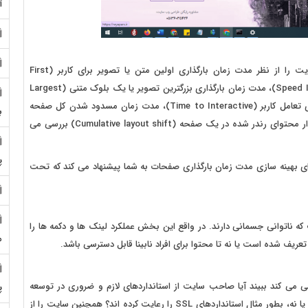
آ
در این بخش فانوس گوگل یا همان google Litehouse سایت را از نظر مدت زمان بارگذاری اولین متن یا تصویر برای کاربر (First
Contentful Paint)، سرعت بارگذاری محتوای صفحه یا (Speed Index)، مدت زمان بارگذاری بزرگترین تصویر یا یک بلوک متنی (Largest
Contentful Paint)، مدت زمان بارگذاری کامل یک صفحه برای تعامل کاربر (Time to Interactive)، مدت زمان مسدود شدن کل صفحه
ب
(Total Blocking Time) و عدم امکان تعامل کاربر با آن و مقدار محتوای رندر شده در یک صفحه (Cumulative layout shift) بررسی می
پ
راه هایی را برای بهینه سازی مدت زمان بارگذاری صفحات به شما پیشنهاد می کند که تحت
 ناتوانی جسمانی دارند. در واقع این بخش عملکرد لینک ها و دکمه ها را
م
ی کند ببیند آیا صاحب سایت از استانداردهای لازم و ضروری در توسعه
پ
سایت بهره برده است یا نه؟ آیا منابع سایت امنیت لازم را دارند یا نه، بطور مثال استانداردهای SSL را رعایت کرده اند؟ همچنین سایت را از