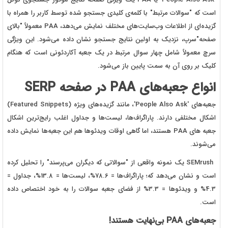
است که "سوالات مرتبط" با کلمه‌ی کلیدی جستجو شده توسط کاربر را همراه با
گزیده‌ای از اطلاعات وب‌سایت‌های مختلف نمایش می‌دهد، PAA معمولاً "بالای
صفحه"سرپ، نزدیک به اولین نتایج جستجو نشان داده می‌شود. این ویژگی
سرچ معمولاً شامل چهار سوال مرتبط در یک جعبه آکاردئونی است که هنگام
کلیک بر روی آن به سمت پایین باز می‌شود.
انواع جعبه‌های PAA در صفحه SERP
جعبه‌های 'People Also Ask'، مانند گزیده‌های ویژه (Featured Snippets)
اشکال مختلفی دارند. پاراگراف‌ها، لیست‌ها و جداول اغلب رایج‌ترین اشکال
جعبه های PAA هستند، اما گاهی اوقات ویدئوها هم این جعبه‌ها نمایش داده
می‌شوند.
SEMrush یک نمونه واقعی از "سوالاتی که دیگران می‌پرسند" را تحلیل کرده
است و نشان می‌دهد که؛ پاراگراف‌ها = 78.6%، لیست‌ها = 13.8%، جداول =
4.3% و ویدئوها = 3.3% از فضای جعبه سوالات را به خود اختصاص داده
است.
جعبه‌های PAA بی‌نهایت هستند!