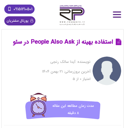
09151210501
پورتال مشتریان
استفاده بهینه از People Also Ask در سئو
نویسنده:
آیدا سالک رنجی
آخرین بروزرسانی:
21 بهمن 1404
امتیاز
0
از
5
مدت زمان مطالعه این مقاله
8 دقیقه