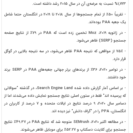
1,723% نسبت به عرضه‌ی آن در سال 2015 رشد داشته است.
- تقریباً 50٪ از تمام جستجوها از سال 2018 تا 2019 در انگلستان حتما شامل
یک جعبه PAA بوده‌اند.
- در ژانویه 2019، Moz تخمین زده است که PAA در 79٪ از نتایج صفحه
جستجو (SERP) ظاهر می‌شود.
- 75٪ از مواقعی که نتیجه PAA ظاهر می‌شود، در سه نتیجه بالایی در گوگل
قرار دارد.
- در نوامبر 2020، 36٪ از برندهای برتر جهانی جعبه‌های PAA در SERP برند
خود داشتند.
- بر اساس آمار گزارش داده شده Search Engine Land، در گذشته "سوالاتی
که پرسیده اند" فقط در ستون اصلی نتایج جستجو نمایش داده می‌شدند اما از
دسامبر سال 2020، 9 درصد نتایج در ایالات متحده و 7 درصد از کاربران در
انگلستان، PPA را در "گراف دانش" نیز دیده اند.
- در مطالعه اکتبر 2020، SEMrush متوجه شد که نتایج PAA در 49.37٪ نتایج
جستجو برای کلاینت دسکتاپ و 52.27٪ برای موبایل ظاهر می‌شوند.