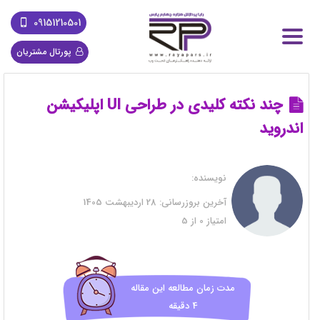
09151210501
پورتال مشتریان
چند نکته کلیدی در طراحی UI اپلیکیشن
اندروید
نویسنده:
آخرین بروزرسانی:
28 اردیبهشت 1405
امتیاز
0
از
5
مدت زمان مطالعه این مقاله
4 دقیقه