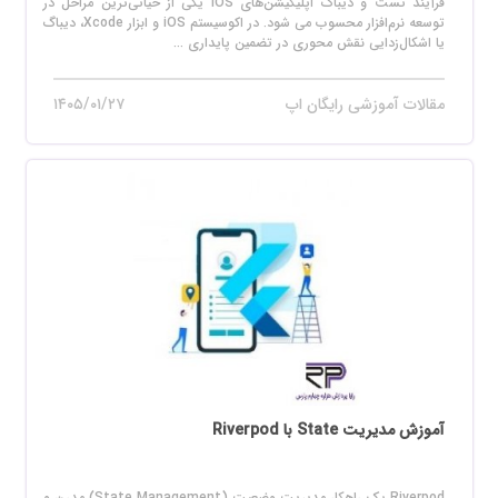
فرآیند تست و دیباگ اپلیکیشن‌های iOS یکی از حیاتی‌ترین مراحل در
توسعه نرم‌افزار محسوب می‌ شود. در اکوسیستم iOS و ابزار Xcode، دیباگ
یا اشکال‌زدایی نقش محوری در تضمین پایداری ...
مقالات آموزشی رایگان اپ
۱۴۰۵/۰۱/۲۷
آموزش مدیریت State با Riverpod
Riverpod یک راهکار مدیریت وضعیت (State Management) مدرن و