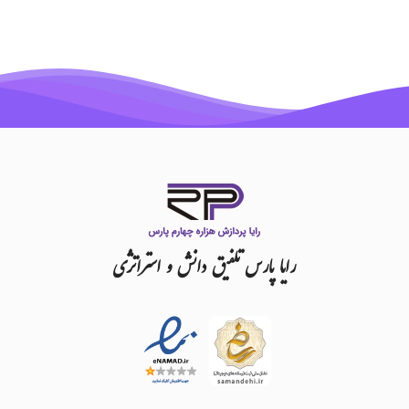
رایا
پارس
تلفیق
دانش
و
استراتژی