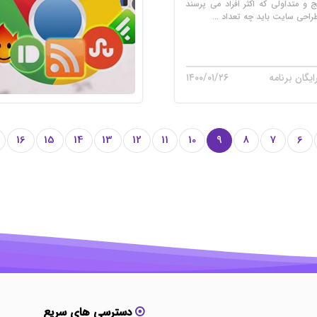
ج و متداولی که اکثر افراد می پرسند
راحی سایت باید چه تعداد ...
یگان برنامه
۱۴۰۰/۰۱/۲۶
16
15
14
13
12
11
10
9
8
7
6
دسترسی های سریع