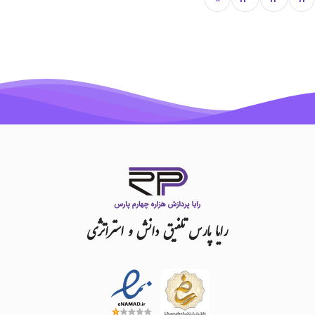
رایا
پارس
تلفیق
دانش
و
استراتژی