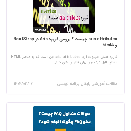
aria attributes چیست ؟ بررسی کاربرد Aria در BootStrap
و html5
کاربرد اصلی اتربیوت آریا aria attributes این است که به عناصر HTML
معنای قابل درک تری برای فناوری های کمکی ...
مقالات آموزشی رایگان برنامه نویسی
۱۴۰۴/۰۳/۱۷