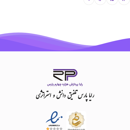
رایا
پارس
تلفیق
دانش
و
استراتژی