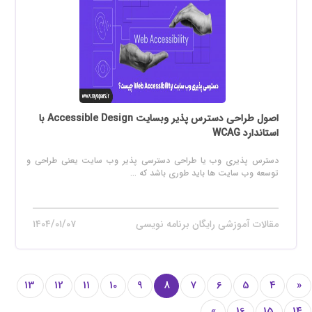
اصول طراحی دسترس پذیر وبسایت Accessible Design با
استاندارد WCAG
دسترس پذیری وب یا طراحی دسترسی پذیر وب سایت یعنی طراحی و
توسعه وب سایت ها باید طوری باشد که ...
مقالات آموزشی رایگان برنامه نویسی
۱۴۰۴/۰۱/۰۷
13
12
11
10
9
8
7
6
5
4
«
»
16
15
14