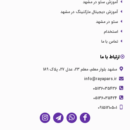
آموزش سئو در مشهد
آموزش دیجیتال مارکتینگ در مشهد
سئو در مشهد
استخدام
تماس با ما
ارتباط با ما
مشهد بلوار معلم، معلم 23، عدل 27، پلاک 189
info@rayapars.ir
05136035436
05136035424
09151210501