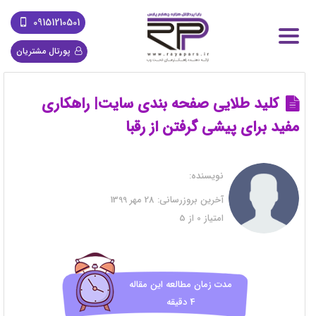
09151210501
پورتال مشتریان
کلید طلایی صفحه بندی سایت| راهکاری
مفید برای پیشی گرفتن از رقبا
نویسنده:
آخرین بروزرسانی:
28 مهر 1399
امتیاز
0
از
5
مدت زمان مطالعه این مقاله
4 دقیقه