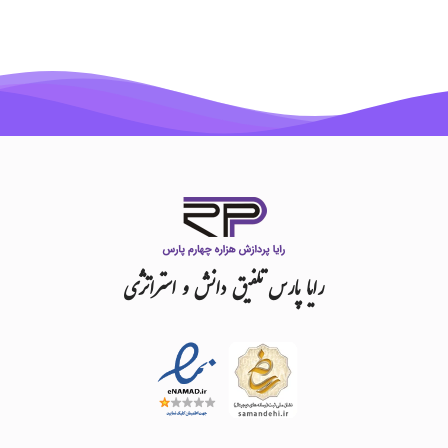
رایا
پارس
تلفیق
دانش
و
استراتژی