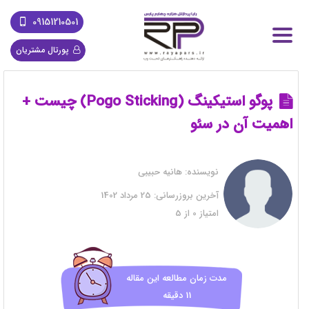
09151210501
پورتال مشتریان
پوگو استیکینگ (Pogo Sticking) چیست +
اهمیت آن در سئو
نویسنده:
هانیه حبیبی
آخرین بروزرسانی:
25 مرداد 1402
امتیاز
0
از
5
مدت زمان مطالعه این مقاله
11 دقیقه