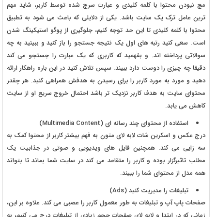
مچ نبودن محتوا با کلمه کلیدی و عبارت سرچ شده توسط کاربر، شاید مهم
ترین عامل ترک یک سایت باشد. یکی از دلایلی که باعث می شود به تطبیق
محتوا با کلمه کلیدی تا این حد توجه کنیم، جلوگیری از پوگو استیکینگ شدن
است. سعی کنید رتبه های اول یک نتیجه جستجو را باز کنید و ببینید به چه
سوالاتی پرداخته اند. و بفهمید که کاربری که یک عبارت را جستجو می کند
دقیقا چه چیزی را دوست دارد ببیند. سپس تلاش کنید در این باره راهکار ارائه
دهید و مورد به مورد کاربر را برای رسیدن به هدفش همراهی کنید. هر چقدر
محتوای سایت به هدف کاربر نزدیک تر باشد احتمال خروج سریع او از سایت
کاهش می یابد.
استفاده از محتوای چند رسانه ای (Multimedia Content)
درج عکس و اسکرین شات لابه لای متون به فهم بیشتر کاربر از محتوا کمک به
سه زایی می کند. همچنین فایل های ویدیویی و صوتی در جذابیت یک
مطلب تاثیرگزار بوده و کاربر را متقاعد می کند در سایت شما بماند تا بتواند
همه مدل از محتوای شما را ببیند.
تبلیغات را مدیریت کنید (Ads)
صفحات پاپ آپ و تبلیغات به طور معمول کاربر را عصبی می کند. علاوه بر این،
زمانی که در ابتدا و لابه لای صفحات حجم زیادی از تبلیغات درج می کنیم، به