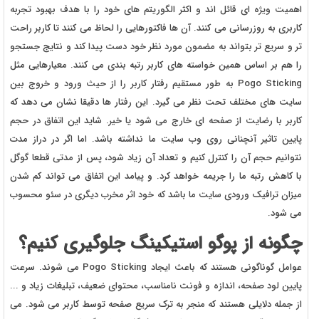
اهمیت ویژه ای قائل اند و اکثر الگوریتم های خود را با هدف بهبود تجربه
کاربری به روزرسانی می کنند. آن ها فاکتورهایی را لحاظ می کنند تا کاربر راحت
تر و سریع تر بتواند به مضمون مورد نظر خود دست پیدا کند و نتایج جستجو
را هم بر اساس همین خواسته های کاربر رتبه بندی می کنند. معیارهایی مثل
Pogo Sticking به طور مستقیم رفتار کاربر را از حیث ورود و خروج بین
سایت های مختلف تحت نظر می گیرد. این رفتار ها دقیقا نشان می دهد که
کاربر با رضایت از صفحه ای خارج می شود یا خیر. شاید این اتفاق در حجم
پایین تاثیر آنچنانی روی وب سایت ما نداشته باشد. اما اگر در دراز مدت
نتوانیم حجم آن را کنترل کنیم و تعداد آن زیاد شود، پس از مدتی قطعا گوگل
با کاهش رتبه ما را جریمه خواهد کرد. و پیامد این اتفاق می تواند کم شدن
میزان ترافیک ورودی سایت ما باشد که خود اثر مخرب دیگری در سئو محسوب
می شود.
چگونه از پوگو استیکینگ جلوگیری کنیم؟
عوامل گوناگونی هستند که باعث ایجاد Pogo Sticking می شوند. سرعت
پایین لود صفحه، اندازه و فونت نامناسب، محتوای ضعیف، تبلیغات زیاد و ...
از جمله دلایلی هستند که منجر به ترک سریع صفحه توسط کاربر می شود. می