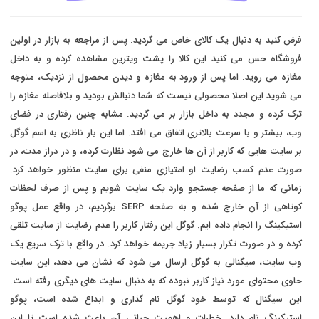
فرض کنید به دنبال یک کالای خاص می گردید. پس از مراجعه به بازار در اولین
فروشگاه حس می کنید این کالا را پشت ویترین مشاهده کرده و به داخل
مغازه می روید. اما پس از ورود به مغازه و دیدن محصول از نزدیک، متوجه
می شوید این اصلا محصولی نیست که شما دنبالش بودید و بلافاصله مغازه را
ترک کرده و مجدد به داخل بازار بر می گردید. مشابه چنین رفتاری در فضای
وب، بیشتر و با سرعت بالاتری اتفاق می افتد. اما این بار ناظری به اسم گوگل
بر سایت هایی که کاربر از آن ها خارج می شود نظارت کرده، و در دراز مدت، در
صورت عدم کسب رضایت او امتیازی منفی برای سایت منظور خواهد کرد.
زمانی که ما از صفحه جستجو وارد یک سایت شویم و پس از صرف لحظات
کوتاهی از آن خارج شده و به صفحه SERP برگردیم، در واقع عمل پوگو
استیکینگ را انجام داده ایم. گوگل این رفتار کاربر را عدم رضایت از سایت تلقی
کرده و در صورت تکرار بسیار زیاد جریمه خواهد کرد. در واقع با ترک سریع یک
وب سایت، سیگنالی به گوگل ارسال می شود که نشان می دهد، این سایت
حاوی محتوای مورد نیاز کاربر نبوده که به دنبال سایت های دیگری رفته است.
این سیگنال که توسط خود گوگل نام گذاری و ابداع شده است، پوگو
استیکینگ نام دارد. خطرات و اهمیت حیاتی آن باعث شده است تا این