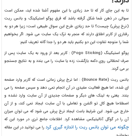
دارند؟
تا به این جای کار که تا حد زیادی با این مفهوم آشنا شده اید، ممکن است
سوالی در ذهن شما شکل گرفته باشد که فرق پوگو استیکینگ و بانس ریت
(نرخ پرش) چیست؟ تا حد زیادی طرح این سوال طبیعی است؛ زیرا هر دو به
رفتاری از کاربر اطلاق دارند که منجر به ترک یک سایت می شود. اگر بخواهیم
شما را متوجه تفاوت این دو بکنیم باید هر دو را جدا گانه تعریف کنیم:
پوگو استیکینگ (Pogo Sticking) : کاربر بعد از ورود به یک سایت پس از
صرف لحظاتی روی دکمه بازگشت زده یا سایت را می بندد و به نتایج جستجو
بر می گردد.
بانس ریت (Bounce Rate) : اما نرخ پرش زمانی است که کاربر وارد صفحه
ای شده، اما هیچ فعالیت مفیدی در آن انجام نمی دهد و سپس صفحه را می
بندد. یعنی به لینک های دیگر و صفحات جدیدی از آن سایت وارد نشده و
اصطلاحا هیچ کال تو اکشن و تعاملی با آن سایت ایجاد نمی کند، و از آن
خارج می شود. این شرایط باعث ایجاد نرخ پرش می شود که می توان میزان
آن را در گوگل آنالیتیکس مشاهده کرد. اطلاعات جامع تری در مورد این که
چگونه می توان بانس ریت را اندازه گیری کرد
را می توانید در این مقاله
بخوانید.