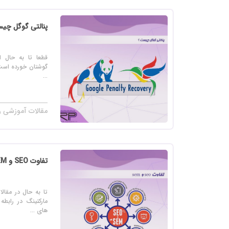
خرید
خرید
پنالتی گوگل چی
خرید 
قطعا تا به حال ا
خرید
گوشتان خورده است.
...
خرید
خرید
مقالات آموزشی ر
تفاوت SEO و SEM در چیست؟
تا به حال در مقا
های ...