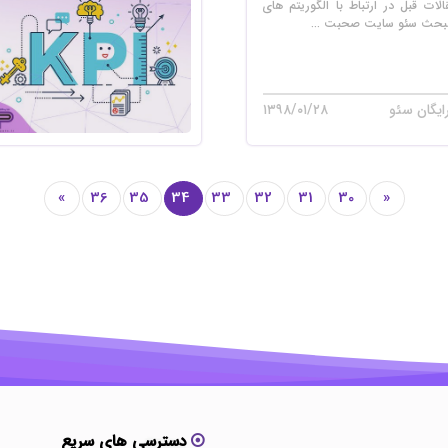
لات قبل در ارتباط با الگوریتم های
ر مبحث سئو سایت صحبت ...
ایگان سئو
۱۳۹۸/۰۱/۲۸
»
36
35
34
33
32
31
30
«
دسترسی های سریع