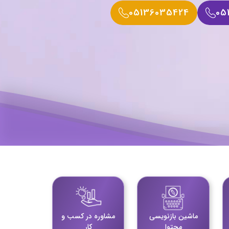
05136035424
05
ماشین بازنویسی
مشاوره در کسب و
محتوا
کار