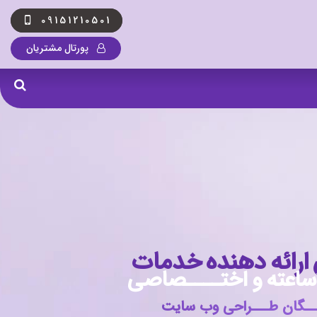
09151210501
پورتال مشتریان
ارائه
دهنده
خدمات
و
اختــــصاصی
ـــگان طـــراحی وب سایت