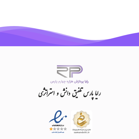
رایا
پارس
تلفیق
دانش
و
استراتژی