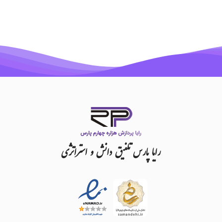
رایا
پارس
تلفیق
دانش
و
استراتژی