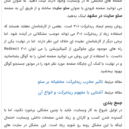
صفحه های مختلفی که در وبسایت وجود دارند لینک دهید. به عنوان مثال
می توانید صفحه فرودی با عنوان
سئو سایت
ساخته و از طریق آن به صفحه
سئو سایت در مشهد
لینک بدهید.
روش پنجم ایجاد ریدایرکت 301 است. بعضی از کارشناسان معقتد هستند که
استفاده زیاد از ریدایرکت 301 می تواند موجب مشکلاتی در آینده شود. اما
برخی دیگر از کارشناسان عقیده ای خلاف این نظر دارند. اما در نهایت یکی از
راه های موجود برای جلوگیری از کنیبالیزیشن را می توان Redirect 301
دانست. با استفاده از این روش می توانید صفحه اصلی را به گوگل بشناسانید
و در نهایت با کمک آن جایگاه صفحه مورد نظر خود را در موتور جستجو گوگل
بهبود ببخشید.
تاثیر مخرب ریدایرکت مخفیانه بر سئو
مقاله مرتبط:
آشنایی با مفهوم ریدایرکت و انواع آن
مقاله مرتبط:
جمع بندی
در اوایل شروع به کار وبسایت شاید با چنین مشکلی برخورد نکنید، اما با
گسترده شدن کسب و کارتان و زیاد شدن صفحات داخلی وبسایت احتمال
اینکه با این مشکل روبه رو شوید زیاد است. این مشکل در سایت های