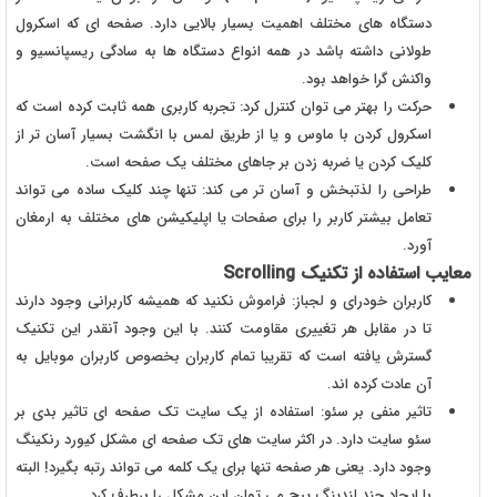
دستگاه های مختلف اهمیت بسیار بالایی دارد. صفحه ای که اسکرول
طولانی داشته باشد در همه انواع دستگاه ها به سادگی ریسپانسیو و
واکنش گرا خواهد بود.
حرکت را بهتر می توان کنترل کرد: تجربه کاربری همه ثابت کرده است که
اسکرول کردن با ماوس و یا از طریق لمس با انگشت بسیار آسان تر از
کلیک کردن یا ضربه زدن بر جاهای مختلف یک صفحه است.
طراحی را لذتبخش و آسان تر می کند: تنها چند کلیک ساده می تواند
تعامل بیشتر کاربر را برای صفحات یا اپلیکیشن های مختلف به ارمغان
آورد.
معایب استفاده از تکنیک Scrolling
کاربران خودرای و لجباز: فراموش نکنید که همیشه کاربرانی وجود دارند
تا در مقابل هر تغییری مقاومت کنند. با این وجود آنقدر این تکنیک
گسترش یافته است که تقریبا تمام کاربران بخصوص کاربران موبایل به
آن عادت کرده اند.
تاثیر منفی بر سئو: استفاده از یک سایت تک صفحه ای تاثیر بدی بر
سئو سایت دارد. در اکثر سایت های تک صفحه ای مشکل کیورد رنکینگ
وجود دارد. یعنی هر صفحه تنها برای یک کلمه می تواند رتبه بگیرد! البته
با ایجاد چند لندینگ پیج می توان این مشکل را برطرف کرد.