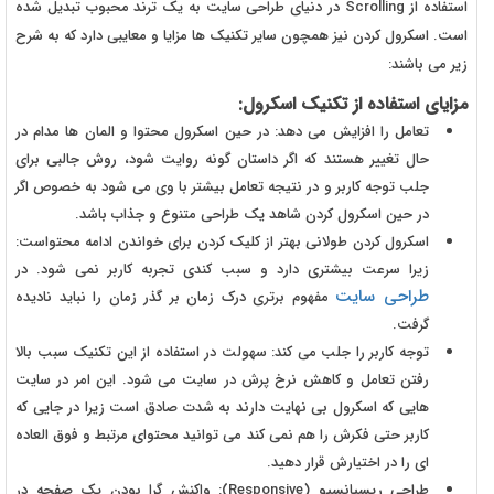
استفاده از Scrolling در دنیای طراحی سایت به یک ترند محبوب تبدیل شده
است. اسکرول کردن نیز همچون سایر تکنیک ها مزایا و معایبی دارد که به شرح
زیر می باشند:
مزایای استفاده از تکنیک اسکرول:
تعامل را افزایش می دهد: در حین اسکرول محتوا و المان ها مدام در
حال تغییر هستند که اگر داستان گونه روایت شود، روش جالبی برای
جلب توجه کاربر و در نتیجه تعامل بیشتر با وی می شود به خصوص اگر
در حین اسکرول کردن شاهد یک طراحی متنوع و جذاب باشد.
اسکرول کردن طولانی بهتر از کلیک کردن برای خواندن ادامه محتواست:
زیرا سرعت بیشتری دارد و سبب کندی تجربه کاربر نمی شود. در
طراحی سایت
مفهوم برتری درک زمان بر گذر زمان را نباید نادیده
گرفت.
توجه کاربر را جلب می کند: سهولت در استفاده از این تکنیک سبب بالا
رفتن تعامل و کاهش نرخ پرش در سایت می شود. این امر در سایت
هایی که اسکرول بی نهایت دارند به شدت صادق است زیرا در جایی که
کاربر حتی فکرش را هم نمی کند می توانید محتوای مرتبط و فوق العاده
ای را در اختیارش قرار دهید.
طراحی ریسپانسیو (Responsive): واکنش گرا بودن یک صفحه در