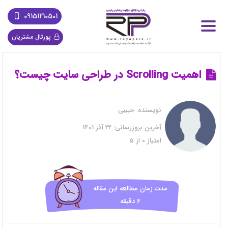
09151210501
پورتال مشتریان
اهمیت Scrolling در طراحی سایت چیست؟
نویسنده:
حبیبی
آخرین بروزرسانی:
22 آذر 1401
امتیاز
0
از
5
مدت زمان مطالعه این مقاله
6 دقیقه