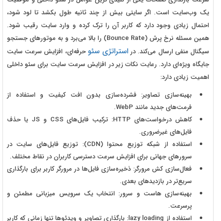
یک وب‌سایت است. اگر سایتی بیش از چند ثانیه طول بکشد تا لود شود،
احتمال زیادی وجود دارد که کاربر آن را ترک کرده و وارد سایت رقیب شود.
همین مسئله نرخ پرش (Bounce Rate) را بالا می‌برد و به موتورهای جستجو
استراتژی سئو
سیگنال منفی ارسال می‌کند. در
حرفه‌ای، افزایش سرعت سایت
جایگاه ویژه‌ای دارد. رعایت نکات زیر در افزایش سرعت سایت برای سئو داخلی
اهمیت زیادی دارد:
بهینه‌سازی تصاویر: فشرده‌سازی بدون افت کیفیت و استفاده از
فرمت‌های جدید مانند WebP.
کاهش درخواست‌های HTTP: ترکیب فایل‌های CSS و JS یا حذف
فایل‌های غیرضروری.
استفاده از شبکه توزیع محتوا (CDN): توزیع فایل‌های سایت در
سرورهای جهانی برای افزایش سرعت دسترسی کاربران در نقاط مختلف.
فعال‌سازی کش مرورگر: ذخیره‌سازی فایل‌ها در مرورگر کاربر برای بارگذاری
سریع‌تر در بازدیدهای بعدی.
بهینه‌سازی هاست و سرور: انتخاب یک سرویس میزبانی مطمئن و
پرسرعت.
استفاده از lazy loading: بارگذاری تصاویر و ویدئوها تنها زمانی که کاربر