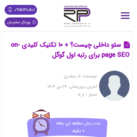
09151210501
پورتال مشتریان
سئو داخلی چیست؟ + ۱۰ تکنیک کلیدی on-
page SEO برای رتبه اول گوگل
نویسنده:
ف.صفدری
آخرین بروزرسانی:
24 دی 1404
امتیاز
0
از
5
مدت زمان مطالعه این مقاله
7 دقیقه