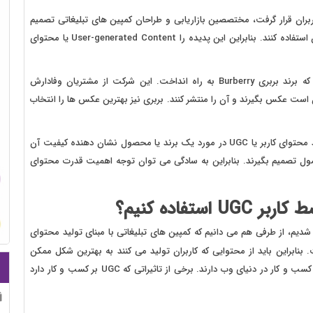
بران قرار گرفت، مختصصین بازاریابی و طراحان کمپین های تبلیغاتی تصمیم
گرفتند از فضای به وجود امده به نفع خود و کسب و کارهایشان استفاده کنند. بنابراین این پدیده را User-generated Content یا محتوای
یکی از بهترین نمونه های محتوای UGC کمپین تبلیغاتی بود که برند بربری Burberry به راه انداخت. این شرکت از مشتریان وفادارش
ت عکس بگیرند و آن را منتشر کنند. بربری نیز بهترین عکس ها را انتخاب
نکته بسیار مهم این است که بیشتر از 80 درصد کاربران معتقدند محتوای کاربر یا UGC در مورد یک برند یا محصول نشان دهنده کیفیت آن
صول تصمیم بگیرند. بنابراین به سادگی می توان توجه اهمیت قدرت محتوای
تفاده کنیم؟
شدیم، از طرفی هم می دانیم که کمپین های تبلیغاتی با مبنای تولید محتوای
بنابراین باید از محتوایی که کاربران تولید می کنند به بهترین شکل ممکن
استفاده کنیم زیرا تاثیر فوق العاده ای بر رشد و توسعه برند و یا کسب و کار در دنیای وب دارند. برخی از تاثیراتی که UGC بر کسب و کار دارد