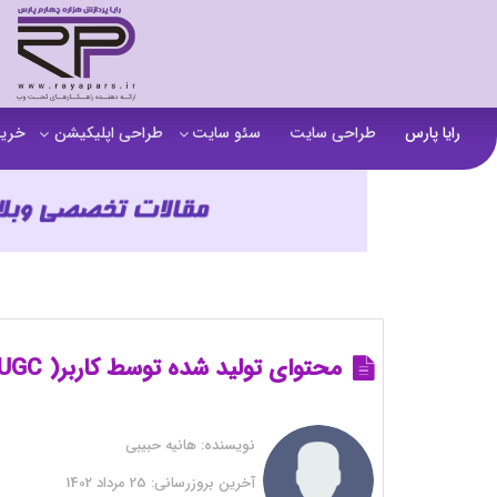
رایا پارس
طراحی سایت
سئو سایت
طراحی اپلیکیشن
خرید
سفارش تولید محتوا
اپلیکیشن b2b
خرید
آنالیز سایت
اپلیکیشن فروشگاهی
خرید
آموزش سئو در مشهد
اپلیکیشن آموزشی
خرید
سئو خارجی و ساخت بک لینک
خرید
خرید سای
محتوای تولید شده توسط کاربر( UGC ) چیست؟
خرید
نویسنده:
هانیه حبیبی
خرید
آخرین بروزرسانی:
25 مرداد 1402