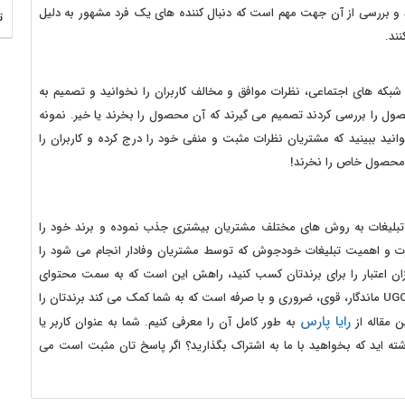
د و بررسی از آن جهت مهم است که دنبال کننده های یک فرد مشهور به دلیل
ت
نند.
بکه های اجتماعی، نظرات موافق و مخالف کاربران را نخوانید و تصمیم به
حصول را بررسی کردند تصمیم می گیرند که آن محصول را بخرند یا خیر. نمونه
نید ببینید که مشتریان نظرات مثبت و منفی خود را درج کرده و کاربران را
ک محصول خاص را نخرند!
تبلیغات به روش های مختلف مشتریان بیشتری جذب نموده و برند خود را
رت و اهمیت تبلیغات خودجوش که توسط مشتریان وفادار انجام می شود را
یزان اعتبار را برای برندتان کسب کنید، راهش این است که به سمت محتوای
تولید شده توسط کاربر یا همان UGC حرکت کنید. تاثیر محتوای UGC ماندگار، قوی، ضروری و با صرفه است که به شما کمک می کند برندتان را
رایا پارس
ن مقاله از
به طور کامل آن را معرفی کنیم. شما به عنوان کاربر یا
یک کسب و کار تجربه ای از محتوای کاربر ساز UGC داشته اید که بخواهید با ما به اشتراک بگذارید؟ اگر پاسخ تان مثبت است می