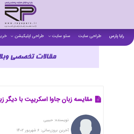
رایا پارس
طراحی سایت
سئو سایت
طراحی اپلیکیشن
خرید
سفارش تولید محتوا
اپلیکیشن b2b
خرید
آنالیز سایت
اپلیکیشن فروشگاهی
خرید
آموزش سئو در مشهد
اپلیکیشن آموزشی
خرید
سئو خارجی و ساخت بک لینک
خرید
خرید سای
مقایسه زبان جاوا اسکریپت با دیگر ز
خرید
نویسنده:
حبیبی
خرید
آخرین بروزرسانی:
6 شهریور 1402