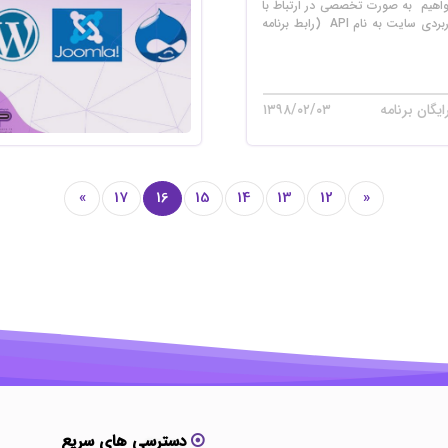
واهیم به صورت تخصصی در ارتباط با
یکی از ابزار های کاربردی سایت به نام API (رابط برنامه
یگان برنامه
۱۳۹۸/۰۲/۰۳
»
17
16
15
14
13
12
«
دسترسی های سریع