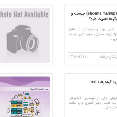
 سایت فروش فایل
 سایت خودرو
اسکیما مارک آپ (shcema markup) چیست و
گرها اهمیت دارد؟
سایت با امکانات دیوار
ه شدن بهتر وب‌سایت‌ها در نتایج
 سایت نوبت دهی پزشکان
ها تولید محتوای خوب کافی نیست.
ی ...
 سایت هتل
 سایت همایش
یگان برنامه
۱۳۹۸/۰۳/۲۸
 گواهینامه ssl
ربران یکی از مهم‌ترین فاکتورهای
یت است. وقتی کاربری وارد سایت
تی مثل ...