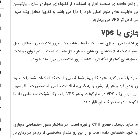
آ
 واقع حافظه ی سخت افزار با استفاده از تکنولوژی مجازی سازی، پارتیشن
 قابلیت های منبع اصلی خود را دارا می باشد و تقریباً معادل یک سرور
 می پردازیم.
ازی یا
vps
ت Virtual Private Server به معنای سرور اختصاصی مجازی است که دقیقا مشابه یک سرور اختصاصی مستقل عمل
ب
کوچکی که هم امنیت اطلاعاتشان برایشان بسیار حائز اهمیت است و هم توان پرداخت
ت هزینه ای کمتر از امکاناتی مشابه سرور اختصاصی بهره مند شوند.
پ
رد کامپیوتر خود را تصور کنید. هارد کامپیوتر شما فضایی است که اطلاعات شما را در خود
 بندی کرد و هر پارتیشن را به ذخیره اطلاعات خاصی اختصاص داد. اگر سرور
را همان هارد در نظر بگیرید، هر کدام از پارتیشن های آن را هم می توان یک VPS در نظر گرفت و هر VPS را به یک شرکت اختصاص داد تا
ده و در اختیار کاربران قرار دهد.
م
دارای بخش‌هایی از جمله رم، هارد دیسک، فضای CPU و غیره است. در ساختار سرور اختصاصی مجازی
پ
 به خود اختصاص داده است و از این رو مقدار مشخصی از رم در هر زمان در