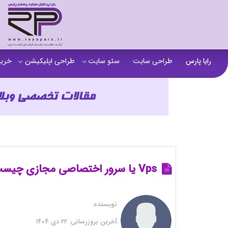
رایا پارس
طراحی سایت
سئو سایت
طراحی اپلیکیشن
خرید
سفارش تولید محتوا
اپلیکیشن b2b
خرید
آنالیز سایت
اپلیکیشن فروشگاهی
خرید
آموزش سئو در مشهد
اپلیکیشن آموزشی
خرید
سئو خارجی و ساخت بک لینک
خرید
خرید سای
Vps یا سرور اختصاصی مجازی چیست؟
خرید
نویسنده:
خرید
آخرین بروزرسانی:
22 دی 1404