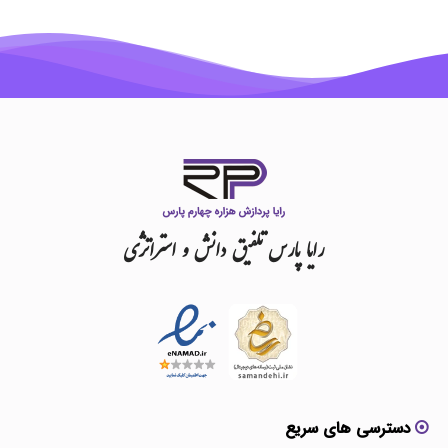
رایا
پارس
تلفیق
دانش
و
استراتژی
دسترسی های سریع