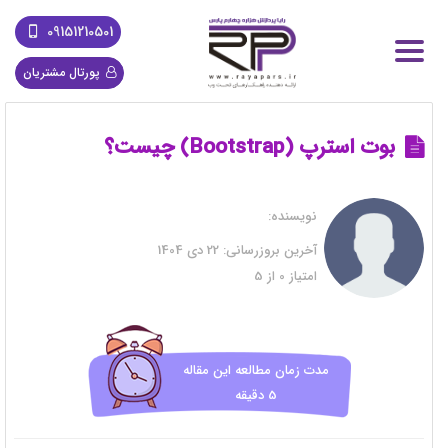
09151210501
پورتال مشتریان
بوت استرپ (Bootstrap) چیست؟
نویسنده:
آخرین بروزرسانی:
22 دی 1404
امتیاز
0
از
5
مدت زمان مطالعه این مقاله
5 دقیقه