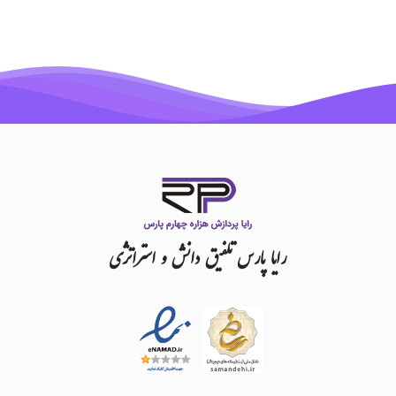
رایا
پارس
تلفیق
دانش
و
استراتژی