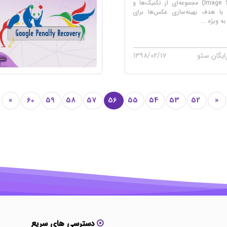
سئو تصاویر (Image SEO) مجموعه‌ای از تکنیک‌ها و
با هدف بهینه‌سازی عکس‌ها برای
 ویژه ...
ایگان سئو
۱۳۹۸/۰۲/۱۷
»
60
59
58
57
56
55
54
53
52
«
دسترسی های سریع