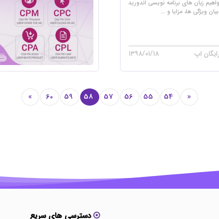
اهیم زبان های برنامه نویسی اندورید
یان ویژگی ها، مزایا و ...
ایگان اپ
۱۳۹۸/۰۱/۱۸
»
60
59
58
57
56
55
54
«
دسترسی های سریع