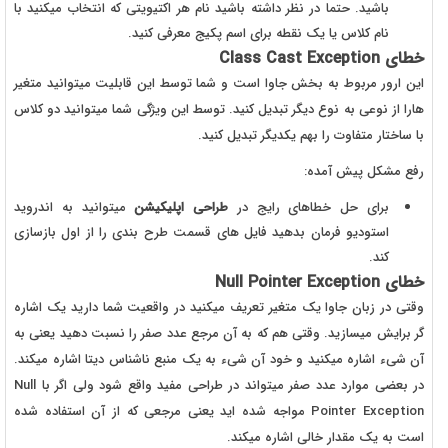
باشید. حتما در نظر داشته باشید نام هر اکتیویتی که انتخاب میکنید با
نام کلاس یا یک نقطه برای اسم پکیج معرفی کنید.
خطای Class Cast Exception
این ارور مربوط به بخش جاوا است و شما توسط این قابلیت میتوانید متغیر
هارا از نوعی به نوع دیگر تبدیل کنید. توسط این ویژگی شما میتوانید دو کلاس
با ساختار متفاوت را بهم یکدیگر تبدیل کنید.
رفع مشکل پیش آمده:
برای حل خطاهای رایج در
طراحی اپلیکیشن
میتوانید به اندروید
استودیو فرمان بدهید فایل های قسمت طرح بندی را از اول بازسازی
کند.
خطای Null Pointer Exception
وقتی در زبان جاوا یک متغیر تعریف میکنید در واقعیت شما دارید یک اشاره
گر برایش میسازید. وقتی هم که به آن مرجع عدد صفر را نسبت دهید یعنی به
آن شیء اشاره میکنید و خود آن شیء به یک منبع ناشناس دیتا اشاره میکند.
در بعضی موارد عدد صفر میتواند در طراحی مفید واقع شود ولی اگر با Null
Pointer Exception مواجه شده اید یعنی مرجعی که از آن استفاده شده
است به یک مقدار خالی اشاره میکند.