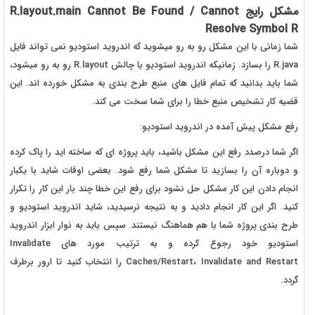
مشکل رایج R.layout.main Cannot Be Found / Cannot
Resolve Symbol R
شما زمانی با این مشکل رو به رو میشوید که اندروید استودیو نمی تواند فایل
R.java را بسازد. زمانیکه اندروید استودیو با چالش R.layout رو به رو میشود،
شما باید بدانید که تمام فایل های منبع طرح بندی به مشکل خورده اند. این
قضیه کار تشخیص منبع خطا را برای شما سخت می کند.
رفع مشکل پیش آمده در اندروید استودیو:
اگر شما درصدد رفع این مشکل باشید، باید پروژه ای که ساخته اید را پاک کرده
و دوباره آن را بسازید تا مشکل شما رفع شود. بعضی اوقات شاید با یکبار
انجام دادن این کار مشکل حل نشود برای رفع این خطا چند بار این کار را تکرار
کنید. اگر این کار انجام دادید و به نتیجه نرسیدید، شاید اندروید استودیو و
طرح بندی پروژه شما با هم هماهنگ نیستند. سپس باید به نوار ابزار اندروید
استودیو خود رجوع کرده و به ترتیب مورد های Invalidate
Caches/Restart، Invalidate and Restart را انتخاب کنید تا ارور برطرف
گردد.