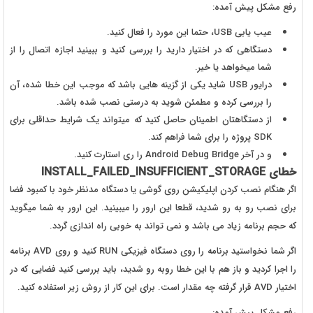
رفع مشکل پیش آمده:
عیب یابی USB، حتما این مورد را فعال کنید.
دستگاهی که در اختیار دارید را بررسی کنید و ببینید اجازه اتصال را از
شما میخواهد یا خیر.
درایور USB شاید یکی از گزینه هایی باشد که موجب این خطا شده، آن
را بررسی کرده و مطمئن شوید به درستی نصب شده باشد.
از دستگاهتان اطمینان حاصل کنید که میتواند یک شرایط حداقلی برای
SDK پروژه را برای شما فراهم کند.
و در آخر Android Debug Bridge را ری استارت کنید.
خطای INSTALL_FAILED_INSUFFICIENT_STORAGE
اگر هنگام نصب کردن اپلیکیشن روی گوشی یا دستگاه مدنظر خود با کمبود فضا
برای نصب رو به رو شدید، قطعا این ارور را میبینید. این ارور به شما میگوید
که حجم برنامه زیاد می باشد و نمی تواند به خوبی راه اندازی گردد.
اگر شما نخواستید برنامه را روی دستگاه فیزیکی RUN کنید و روی AVD برنامه
را اجرا کردید و باز هم با این خطا روبه رو شدید، باید بررسی کنید فضایی که در
اختیار AVD قرار گرفته چه مقدار است. برای این کار از روش زیر استفاده کنید.
رفع مشکل پیش آمده: