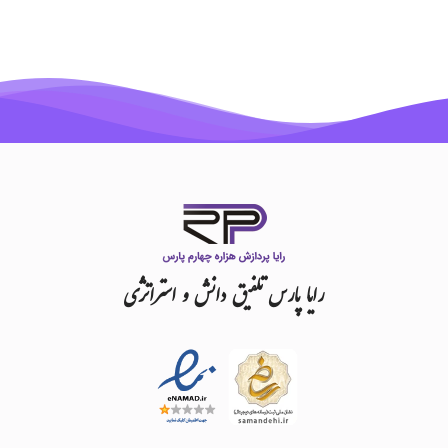
رایا
پارس
تلفیق
دانش
و
استراتژی