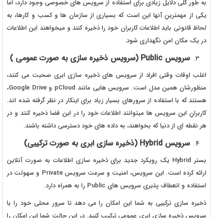
به طور کلی دلایل زیادی برای استفاده از سرویس های خصوصی وجود دارد، اما
یکی از مهمترینِ آنها این است که بسیاری از سازمان ها و کسب و کارها، به
لحاظ قانونی باید اطلاعات کاربران خود را ذخیره کنند و میخواهند این اطلاعات
در یک مکان امن نگهداری شود.
سرویس
Public
(سرویس ذخیره سازی به صورت عمومی )
اغلب اوقات وقتی افراد از سرویس های ذخیره سازی ابری صحبت می کنند،
منظورشان همین مدل است. سرویس هایی مانند pCloud و Google Drive،
هستند که با استفاده از سرورهای بسیار زیاد برای اینکار در نظر گرفته شده اند.
کاربرانِ این سرویس ها میتوانند اطلاعات خود را در این فضا ذخیره کنند و در
هر نقطه ای از دنیا که بخواهند، به داده های خود دسترسی داشته باشند.
سرویس
Hybrid
(ذخیره سازی ابری به صورت ترکیبی)
بستر Hybrid یک رویکرد جدید برای ذخیره سازی اطلاعات به صورت آنلاین
ارائه کرده است. این سرویس، امنیت و سرعت سرویس Private و سهولت در
استفاده و انعطاف پذیری سرویس های Public را به همراه دارد.
ذخیره سازی ترکیبی به شما این امکان را می دهد تا سرور محلی خود را با
سرویس ذخیره سازی ابری عمومی ترکیب کنید. در این حالت شما این امکان را