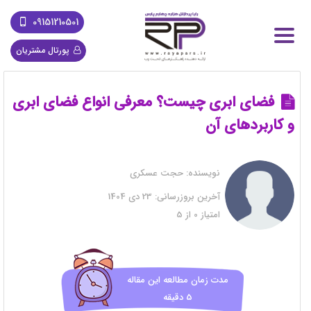
09151210501
پورتال مشتریان
فضای ابری چیست؟ معرفی انواع فضای ابری
و کاربردهای آن
نویسنده:
حجت عسکری
آخرین بروزرسانی:
23 دی 1404
امتیاز
0
از
5
مدت زمان مطالعه این مقاله
5 دقیقه