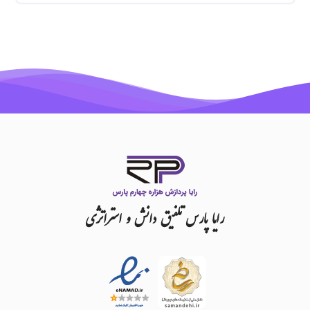
رایا
پارس
تلفیق
دانش
و
استراتژی