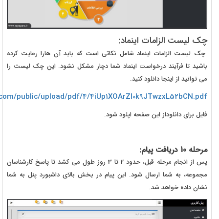
چک لیست الزامات اینماد:
چک لیست الزامات اینماد شامل نکاتی است که باید آن هارا رعایت کرده
باشید تا فرآیند درخواست اینماد شما دچار مشکل نشود. این چک لیست را
می توانید از اینجا دانلود کنید.
n.com/public/upload/pdf/4/4iUp1XOArZI0k9JTwzxL52bCN.pdf
فایل برای دانلوداز این صفحه اپلود شود.
مرحله 10 دریافت پیام:
پس از انجام مرحله قبل، حدود 2 تا 3 روز طول می کشد تا پاسخ کارشناسان
مجموعه، به شما ارسال شود. این پیام در بخش بالای داشبورد پنل به شما
نشان داده خواهد شد.